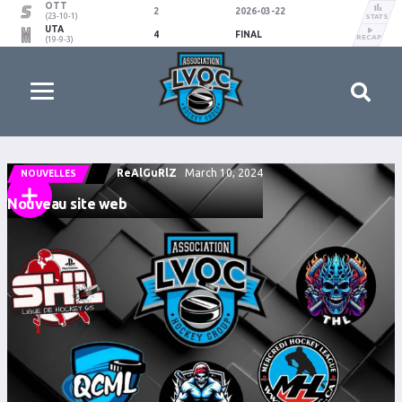
OTT
2
2026-03-22
(23-10-1)
STATS
UTA
4
FINAL
RECAP
(19-9-3)
ReAlGuRlZ
March 10, 2024
NOUVELLES
Nouveau site web