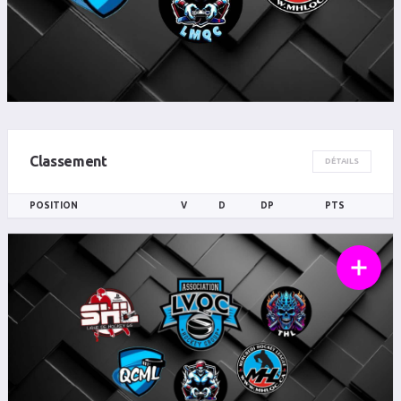
Classement
DÉTAILS
POSITION
V
D
DP
PTS