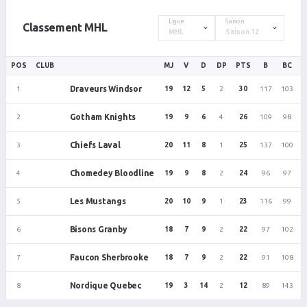
Ligue
Saison
Classement MHL
POS
CLUB
MJ
V
D
DP
PTS
B
BC
D
Draveurs Windsor
1
19
12
5
2
30
117
103
Gotham Knights
2
19
9
6
4
26
109
98
Chiefs Laval
3
20
11
8
1
25
137
100
Chomedey Bloodline
4
19
9
8
2
24
96
97
Les Mustangs
5
20
10
9
1
23
116
99
Bisons Granby
6
18
7
9
2
22
97
102
Faucon Sherbrooke
7
18
7
9
2
22
91
108
Nordique Quebec
8
19
3
14
2
12
89
143