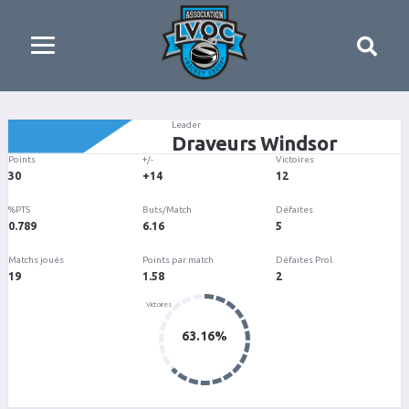
Leader
Draveurs Windsor
Points
+/-
Victoires
30
+14
12
%PTS
Buts/Match
Défaites
0.789
6.16
5
Matchs joués
Points par match
Défaites Prol.
19
1.58
2
63.16%