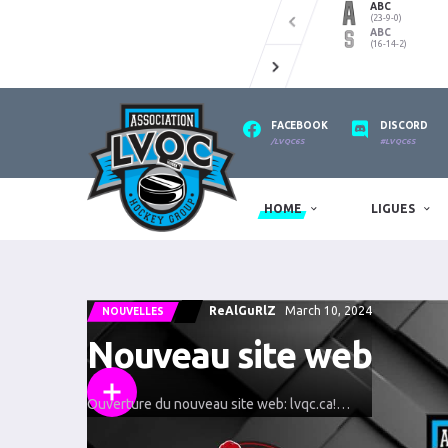
ABC
(23-9-0)
ABC
(16-14-2)
FACEBOOK
DISCORD
/LVQC6S
#LVQC6S
HOME
LIGUES
ReAlGuRlZ
March 10, 2024
NOUVELLES
Nouveau site web
Ouverture du nouveau site web: lvqc.ca!…