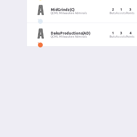
MidGrindz
(C)
2
1
3
QCML Milwaukee Admirals
Buts
Assists
Points
DakuProductions
(AD)
1
3
4
QCML Milwaukee Admirals
Buts
Assists
Points