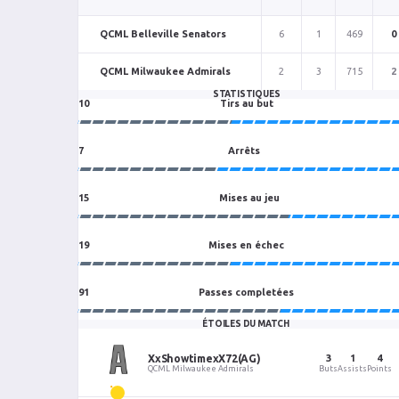
QCML Belleville Senators
6
1
469
0
QCML Milwaukee Admirals
2
3
715
2
STATISTIQUES
10
Tirs au but
7
Arrêts
15
Mises au jeu
19
Mises en échec
91
Passes completées
ÉTOILES DU MATCH
XxShowtimexX72
(AG)
3
1
4
QCML Milwaukee Admirals
Buts
Assists
Points