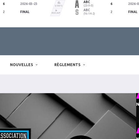
ABC
6
2026-03-23
6
2026-0
(23-9-0)
STATS
ABC
2
FINAL
2
FINAL
RECAP
(16-14-2)
NOUVELLES
RÈGLEMENTS
N