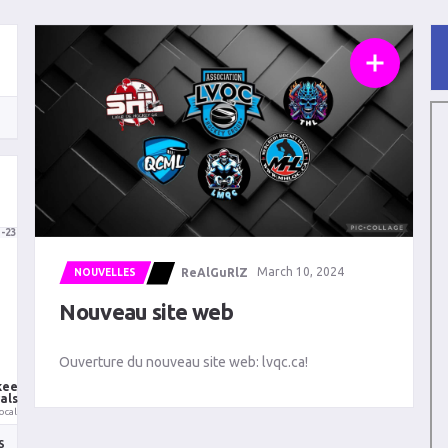
3-23
ReAlGuRlZ
March 10, 2024
NOUVELLES
Nouveau site web
Ouverture du nouveau site web: lvqc.ca!
kee
als
ocal
S