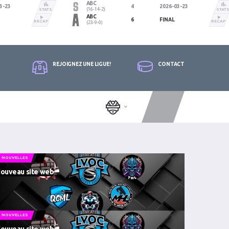
ABC
3-23
4
2026-03-23
(16-14-2)
STATS
STAT
ABC
6
FINAL
RECAP
RECAP
(23-9-0)
REJOIGNEZ UNE LIGUE!
CONTACT
NOUVELLES
ouveau site web
NOUVELLES