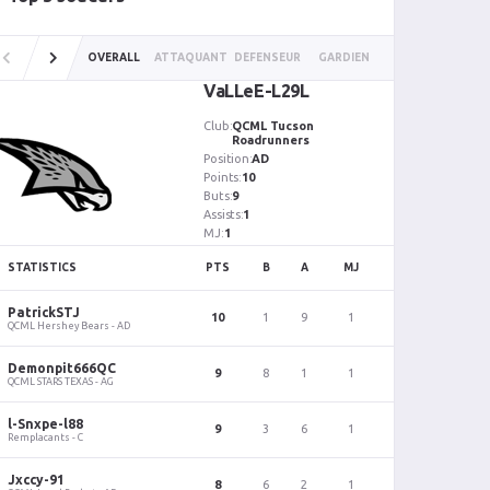
OVERALL
ATTAQUANT
DÉFENSEUR
GARDIEN
VaLLeE-L29L
Club:
QCML Tucson
Roadrunners
Position:
AD
Points:
10
Buts:
9
Assists:
1
MJ:
1
STATISTICS
PTS
B
A
MJ
STATISTI
PatrickSTJ
PatrickS
10
1
9
1
QCML Hershey Bears - AD
QCML Hershe
Demonpit666QC
Demonpi
9
8
1
1
QCML STARS TEXAS - AG
QCML STARS 
l-Snxpe-l88
l-Snxpe-
9
3
6
1
Remplacants - C
Remplacants
Jxccy-91
Jxccy-91
8
6
2
1