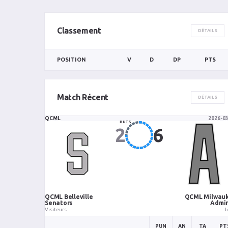
Classement
DÉTAILS
POSITION
V
D
DP
PTS
Match Récent
DÉTAILS
QCML
2026-0
2
6
QCML Belleville
QCML Milwau
Senators
Admir
Visiteurs
L
PUN
AN
TA
PT